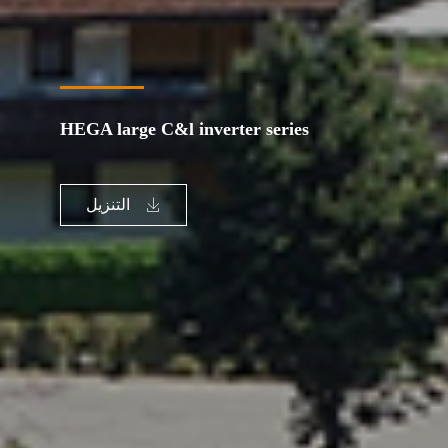
HEGA large C&l inverter series
التنزيل