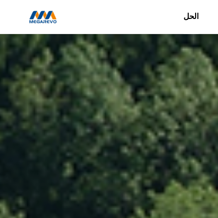
الحل
>Hybrid
العكسي
Products
(باللغة
الإنجليزية)