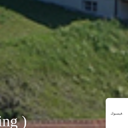
فيسبوك.
ng )