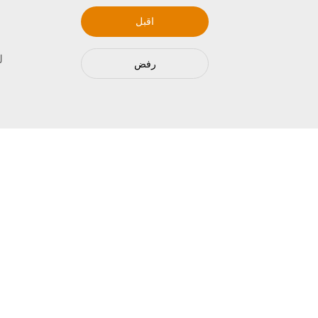
اقبل
ل
رفض